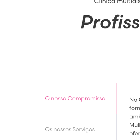
Clínica multid
Profis
O nosso Compromisso
Na 
for
amb
Mul
Os nossos Serviços
ofe