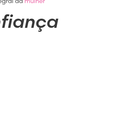
tegral da
mulher
nfiança