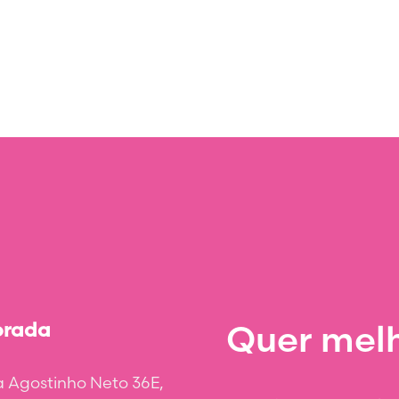
rada
Quer melh
 Agostinho Neto 36E,